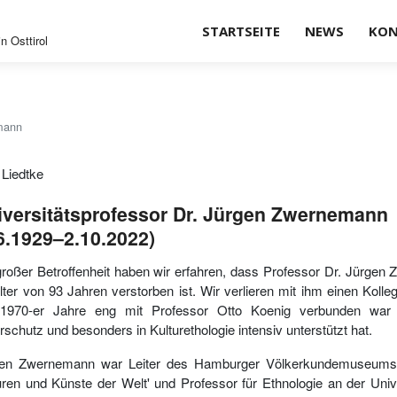
STARTSEITE
NEWS
KON
n Osttirol
mann
Liedtke
iversitätsprofessor Dr. Jürgen Zwernemann
6.1929–2.10.2022)
großer Betroffenheit haben wir erfahren, dass Professor Dr. Jürge
lter von 93 Jahren verstorben ist. Wir verlieren mit ihm einen Kolle
1970-er Jahre eng mit Professor Otto Koenig verbunden war
rschutz und besonders in Kulturethologie intensiv unterstützt hat.
gen Zwernemann war Leiter des Hamburger Völkerkundemuseums
uren und Künste der Welt' und Professor für Ethnologie an der Un