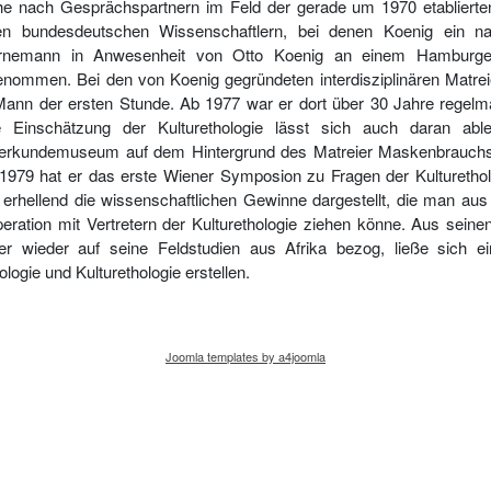
e nach Gesprächspartnern im Feld der gerade um 1970 etablierte
en bundesdeutschen Wissenschaftlern, bei denen Koenig ein nac
rnemann in Anwesenheit von Otto Koenig an einem Hamburger 
genommen. Bei den von Koenig gegründeten interdisziplinären Matrei
Mann der ersten Stunde. Ab 1977 war er dort über 30 Jahre regelm
 Einschätzung der Kulturethologie lässt sich auch daran ab
erkundemuseum auf dem Hintergrund des Matreier Maskenbrauchs kul
 1979 hat er das erste Wiener Symposion zu Fragen der Kulturethol
 erhellend die wissenschaftlichen Gewinne dargestellt, die man aus i
eration mit Vertretern der Kulturethologie ziehen könne. Aus seine
r wieder auf seine Feldstudien aus Afrika bezog, ließe sich e
ologie und Kulturethologie erstellen.
Joomla templates by a4joomla