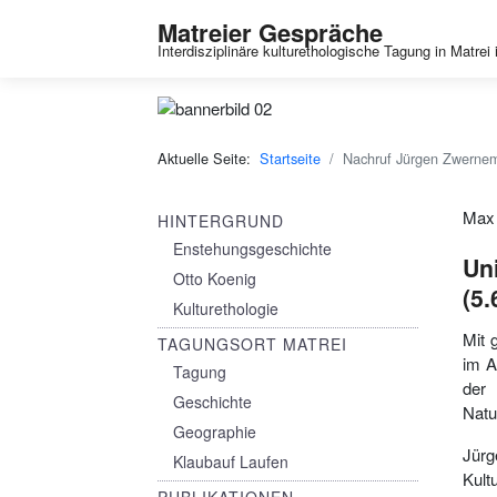
Matreier Gespräche
Interdisziplinäre kulturethologische Tagung in Matrei i
Aktuelle Seite:
Startseite
Nachruf Jürgen Zwerne
Max 
HINTERGRUND
Enstehungsgeschichte
Un
Otto Koenig
(5.
Kulturethologie
Mit 
TAGUNGSORT MATREI
im A
Tagung
der 
Geschichte
Natu
Geographie
Jür
Klaubauf Laufen
Kult