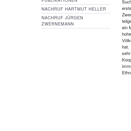
PUBLIKATIONEN
Such
erst
NACHRUF HARTMUT HELLER
Zwe
NACHRUF JÜRGEN
teil
ZWERNEMANN
ein 
hohe
Völk
hat.
sehr
Koop
imme
Ethn